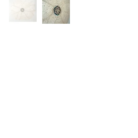
Morphogénèse 3
100X80cm
papier, pigments, brou de noix, feuille de
cuivre .
VENDU